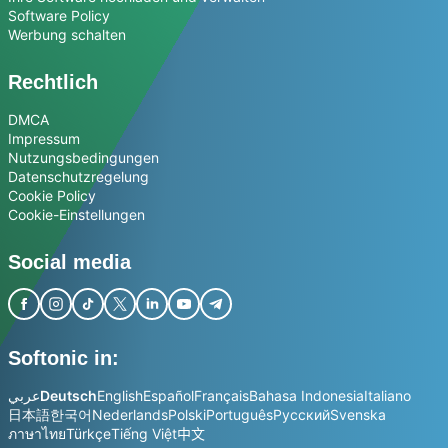
Software Policy
Werbung schalten
Rechtlich
DMCA
Impressum
Nutzungsbedingungen
Datenschutzregelung
Cookie Policy
Cookie-Einstellungen
Social media
Softonic in:
عربي
Deutsch
English
Español
Français
Bahasa Indonesia
Italiano
日本語
한국어
Nederlands
Polski
Português
Русский
Svenska
ภาษาไทย
Türkçe
Tiếng Việt
中文