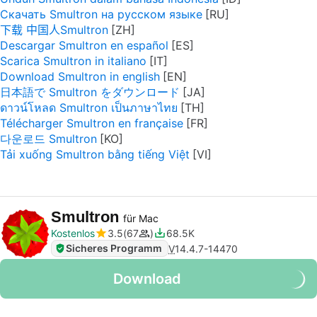
Скачать Smultron на русском языке
下载 中国人Smultron
Descargar Smultron en español
Scarica Smultron in italiano
Download Smultron in english
日本語で Smultron をダウンロード
ดาวน์โหลด Smultron เป็นภาษาไทย
Télécharger Smultron en française
다운로드 Smultron
Tải xuống Smultron bằng tiếng Việt
Smultron
für Mac
Kostenlos
3.5
67
68.5K
Sicheres Programm
V
14.4.7-14470
Download