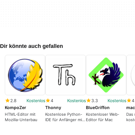
Dir könnte auch gefallen
2.8
Kostenlos
4
Kostenlos
3.3
Kostenlos
4
KompoZer
Thonny
BlueGriffon
mac
HTML-Editor mit
Kostenlose Python-
Kostenloser Web-
Das 
Mozilla-Unterbau
IDE für Anfänger mit
Editor für Mac
kost
benutzerfreundlicher
für 
Oberfläche.